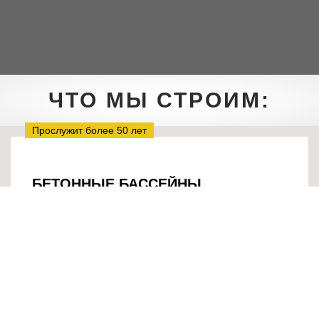
ЧТО МЫ СТРОИМ:
Прослужит более 50 лет
БЕТОННЫЕ БАССЕЙНЫ
В основе бассейнов — армированная бетонная
чаша. Они долговечны и почти невосприимчивы к
воздействию окружающей среды, поэтому служат
десятки лет. Такие бассейны дают полную свободу в
выборе формы, размера и внешнего вида, но
отличаются высокой ценой и длительными
строительными работами.